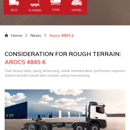
TANK
BOX
VESSEL
FLATBED
Home
News
Arocs 4845 k
CONSIDERATION FOR ROUGH TERRAIN:
AROCS 4845 K
Truk heavy-duty yang dirancang untuk memberikan performa superior
dalam kondisi berat dan medan yang menantang.