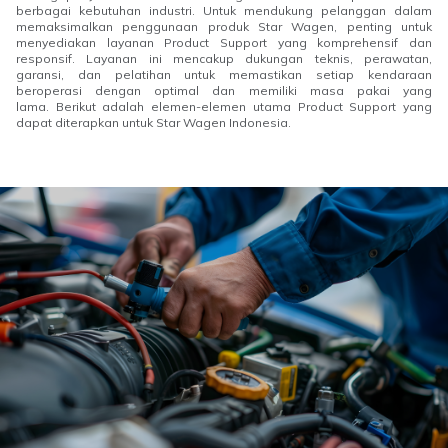
berbagai kebutuhan industri. Untuk mendukung pelanggan dalam
memaksimalkan penggunaan produk Star Wagen, penting untuk
menyediakan layanan Product Support yang komprehensif dan
responsif. Layanan ini mencakup dukungan teknis, perawatan,
garansi, dan pelatihan untuk memastikan setiap kendaraan
beroperasi dengan optimal dan memiliki masa pakai yang
lama. Berikut adalah elemen-elemen utama Product Support yang
dapat diterapkan untuk Star Wagen Indonesia.