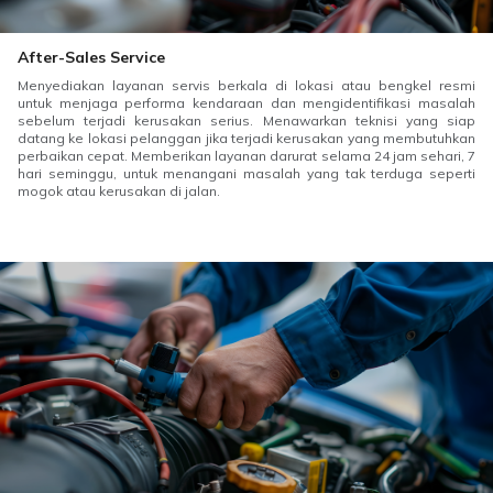
After-Sales Service
Menyediakan layanan servis berkala di lokasi atau bengkel resmi
untuk menjaga performa kendaraan dan mengidentifikasi masalah
sebelum terjadi kerusakan serius. Menawarkan teknisi yang siap
datang ke lokasi pelanggan jika terjadi kerusakan yang membutuhkan
perbaikan cepat. Memberikan layanan darurat selama 24 jam sehari, 7
hari seminggu, untuk menangani masalah yang tak terduga seperti
mogok atau kerusakan di jalan.