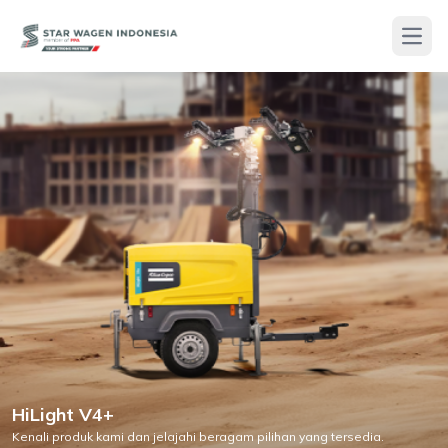
Open
HiLight V4+
Kenali produk kami dan jelajahi beragam pilihan yang tersedia.