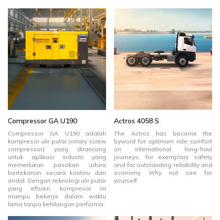
Compressor GA U190
Actros 4058 S
Compressor GA U190 adalah
The Actros has become the
kompresor ulir putar (rotary screw
byword for optimum ride comfort
compressor) yang dirancang
on international long-haul
untuk aplikasi industri yang
journeys, for exemplary safety
memerlukan pasokan udara
and for outstanding reliability and
bertekanan secara kontinu dan
economy. Why not see for
andal. Dengan teknologi ulir putar
yourself.
yang efisien, kompresor ini
mampu bekerja dalam waktu
lama tanpa kehilangan performa.