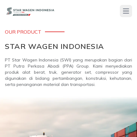
ACTROS 3351 S
Open
Truk berat yang dirancang dengan mesin berkapasitas besar,
memiliki performa tinggi dan kenyamanan. Terutama dalam
OUR PRODUCT
aplikasi transportasi berat dan jarak jauh.
STAR WAGEN INDONESIA
PT Star Wagen Indonesia (SWI) yang merupakan bagian dari
PT Putra Perkasa Abadi (PPA) Group. Kami menyediakan
produk alat berat, truk, generator set, compressor yang
digunakan di bidang pertambangan, konstruksi, kehutanan,
serta penanganan material dan transportasi.