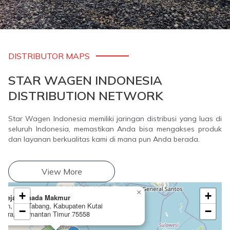
DISTRIBUTOR MAPS
ATLAS COPCO
STAR WAGEN INDONESIA
DISTRIBUTION NETWORK
Star Wagen Indonesia memiliki jaringan distribusi yang luas di
seluruh Indonesia, memastikan Anda bisa mengakses produk
dan layanan berkualitas kami di mana pun Anda berada.
View More
×
+
+
tareja Mahada Makmur
ian, Kec Tabang, Kabupaten Kutai
−
−
gara, Kalimantan Timur 75558